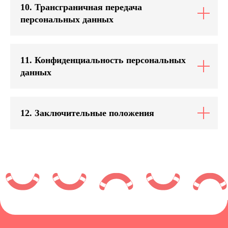
10. Трансграничная передача
персональных данных
11. Конфиденциальность персональных
данных
12. Заключительные положения
Telegram
ВКонтакте
info@adobrino.ru
Задать вопрос дружелюбному
боту:
@DobrinoHM_bot